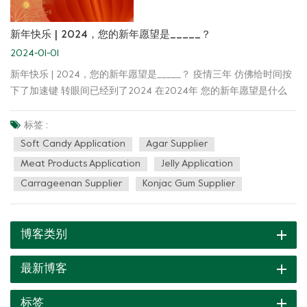
新年快乐 | 2024，您的新年愿望是_____？
2024-01-01
新年快乐 | 2024，您的新年愿望是_____？ 疫情三年 仿佛给时间按
下了加速键 转眼间已经到了2024 在2024年 您的新年愿望是什么
呢？ 一夜暴富？ 工作顺利？ 健康幸福？ … 新的一年 绿新希望： 可
以继续陪伴在您身边 为您提供 定制化的应用解决方案！ 绿新产品
标签 :
解决方案 软糖 应用特点 ●质构软Q ●性价比高 ●耐酸性能好 果冻 应
Soft Candy Application
Agar Supplier
用特点 ●降低窒息风险 ●风味释放能力强 ●耐酸性好，满足各类酸性
Meat Products Application
Jelly Application
果汁的添加 调理牛排 产品特点 ●降低成本 ●提高保水性 ●改善口
Carrageenan Supplier
Konjac Gum Supplier
感，提高出成率 更多应用解决方案 等您来询！ 全新的一年 绿新和
您携手共同发展~ 祝您在新的一年里： 平安喜乐，万事顺遂！ 新的
一年，您有什么愿望呢？ 欢迎关注我们！
博客类别
最新博客
标签