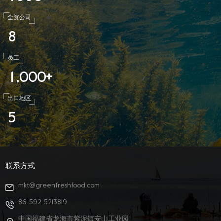
全资公司
8
员工
1
0
0
0
,
+
出口地区
5
联系方式
mkt@greenfreshfood.com
86-592-5213819
中国福建省龙海市紫泥镇安山工业园