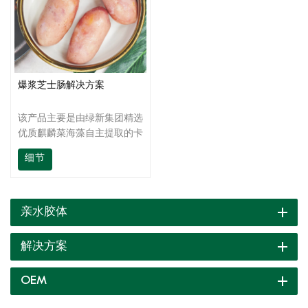
爆浆芝士肠解决方案
该产品主要是由绿新集团精选
优质麒麟菜海藻自主提取的卡
拉胶与其它协同增效作用的天
细节
然胶体复配而成；具有凝胶、
增稠、乳化、保水性好，与肉
蛋白、大豆蛋白、淀粉等辅料
结合能力强，增强肉灌肠硬
亲水胶体
度、弹性、脆度，改良淀粉抗
冻融。
解决方案
OEM