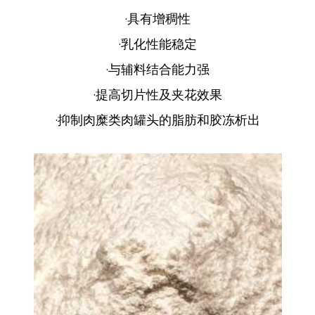
·具有增稠性
·乳化性能稳定
·与辅料结合能力强
·提高切片性及夹花效果
·抑制肉糜类肉罐头的脂肪和胶冻析出