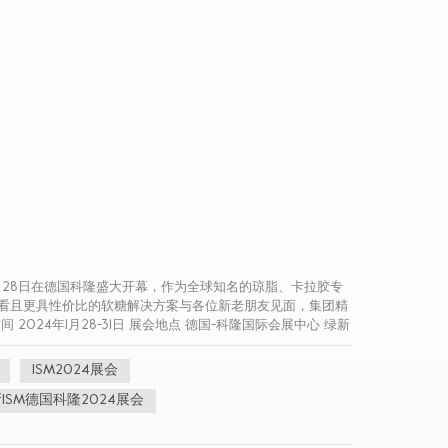
年1月28日在德国科隆盛大开幕，作为全球知名的琼脂、卡拉胶专
看且更具性价比的软糖解决方案与各位新老朋友见面，集团精
24年1月28-31日 展会地点 德国-科隆国际会展中心 绿新
的日趋重视，绿新集团始终以客户需求为根本，凭借细微深入的市场
们期待借助ISM这个国际展会平台，为客户持续创造价值，
ISM2024展会
集团与您在现场一同解锁 共赴盛宴，不见不散！
ISM德国科隆2024展会