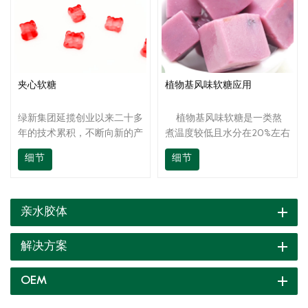
夹心软糖
植物基风味软糖应用
绿新集团延揽创业以来二十多
植物基风味软糖是一类熬
年的技术累积，不断向新的产
煮温度较低且水分在20%左右
品研发目标冲刺，我们不仅提
的糖果，此类糖果的质构可
细节
细节
供高质量的产品，还为客户提
软、硬，Q弹、粘糯、脆。可
供现场技术支持，从产品开
与巧克力、涂衣工艺等结合，
发、生产到终端产品应用，都
也可做为各类产品的伴侣或装
有高素质的技术团队为客户提
饰材料。
亲水胶体
供全方位的技术支持，及时为
您解答应用时遇到的各种问
解决方案
题。
OEM