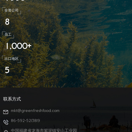
全资公司
8
员工
1
0
0
0
,
+
出口地区
5
联系方式
mkt@greenfreshfood.com
86-592-5213819
中国福建省龙海市紫泥镇安山工业园