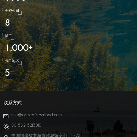
全资公司
8
员工
1
0
0
0
,
+
出口地区
5
联系方式
mkt@greenfreshfood.com
86-592-5213819
中国福建省龙海市紫泥镇安山工业园