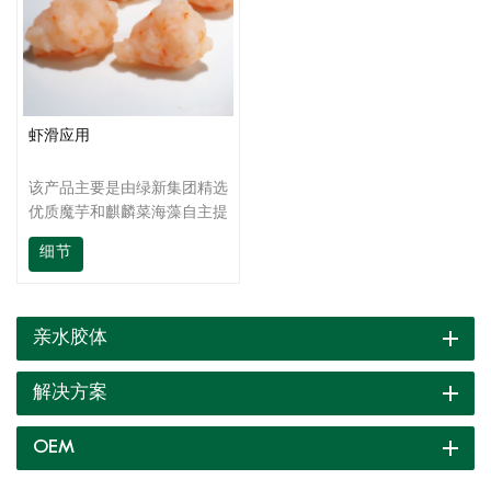
虾滑应用
该产品主要是由绿新集团精选
优质魔芋和麒麟菜海藻自主提
取的魔芋粉、卡拉胶与其它协
细节
同增效作用的天然胶体复配而
成，具有粘度高、性价比高、
形成热不可逆性结构。可增加
制品 Q 弹性、耐咀嚼、提高
亲水胶体
白度亮度；抑制淀粉返生发
渣、耐煮、抗冻融；经冷冻，
解决方案
制品增脆显著，提升品质，降
低成本。
OEM