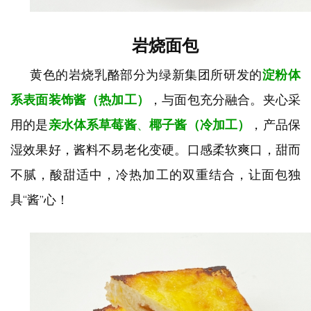
岩烧面包
黄色的岩烧乳酪部分为绿新集团所研发的
淀粉体
系表面装饰酱（热加工）
，与面包充分融合。夹心采
用的是
亲水体系草莓酱
、
椰子酱（冷加工）
，产品保
湿效果好，酱料不易老化变硬。口感柔软爽口，甜而
不腻，酸甜适中，冷热加工的双重结合，让面包独
具
“酱”心！