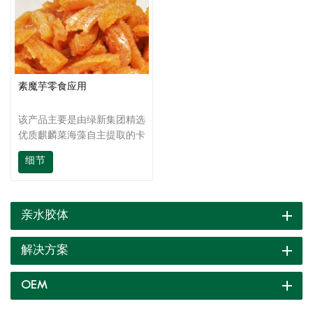
素魔芋零食应用
该产品主要是由绿新集团精选
优质麒麟菜海藻自主提取的卡
拉胶与其它协同增效作用的天
细节
然胶体复配而成；能与魔芋制
品中的魔芋精粉存在极强的协
同增稠和凝胶作用，使魔芋制
品增强硬度、弹性、保水性，
亲水胶体
提高出品率，替换部分魔芋精
粉降低生产成本，提升了魔芋
解决方案
制品的品质。
OEM