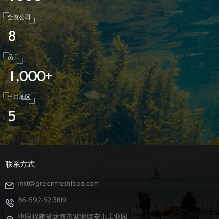
全资公司
8
员工
1
0
0
0
,
+
出口地区
5
联系方式
mkt@greenfreshfood.com
86-592-5213819
中国福建省龙海市紫泥镇安山工业园