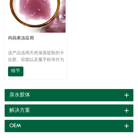
蒟蒻果冻应用
该产品选用天然海藻提取的卡
拉胶、琼脂以及魔芋粉等作为
主要原料，经过科学复配，操
细节
作方便。可用于制备多种口感
质构或双层果冻等样式，如口
感呈Q感、脆感、软弹、嫩
滑、入口即化等。
亲水胶体
解决方案
OEM