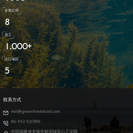
全资公司
8
员工
1
0
0
0
,
+
出口地区
5
联系方式
mkt@greenfreshfood.com
86-592-5213819
中国福建省龙海市紫泥镇安山工业园