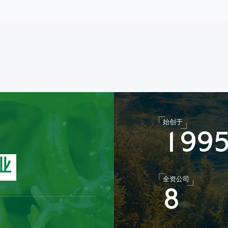
始创于
1
9
9
业
全资公司
8