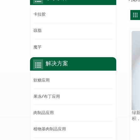
卡拉胶
琼脂
魔芋
解决方案
软糖应用
果冻/布丁应用
绿
肉制品应用
积
不
植物基肉制品应用
场
品