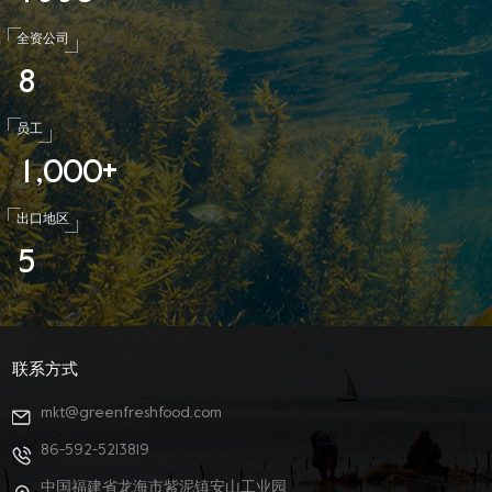
全资公司
8
员工
1
0
0
0
,
+
出口地区
5
联系方式
mkt@greenfreshfood.com
86-592-5213819
中国福建省龙海市紫泥镇安山工业园