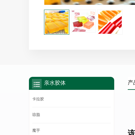
产
亲水胶体
卡拉胶
琼脂
魔芋
该