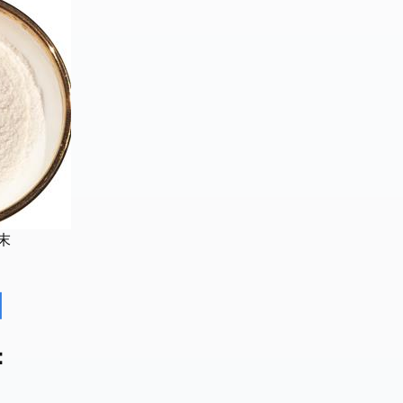
末
围
：