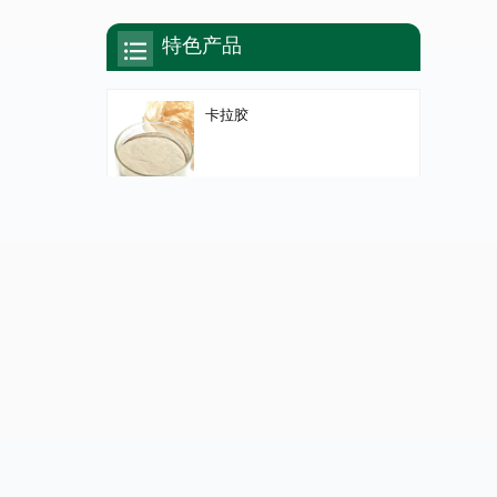
特色产品
卡拉胶
琼脂
魔芋胶/魔芋粉