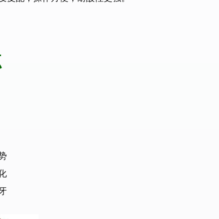
点
势
化
牙