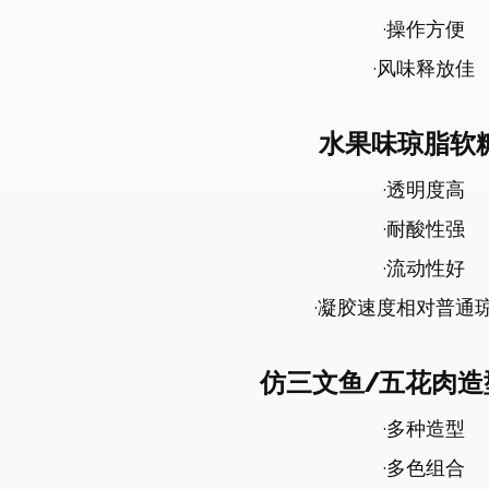
·操作方便
·风味释放佳
水果味琼脂软
·透明度高
·耐酸性强
·流动性好
·凝胶速度相对普通
仿三文鱼
/
五花肉造
·多种造型
·多色组合