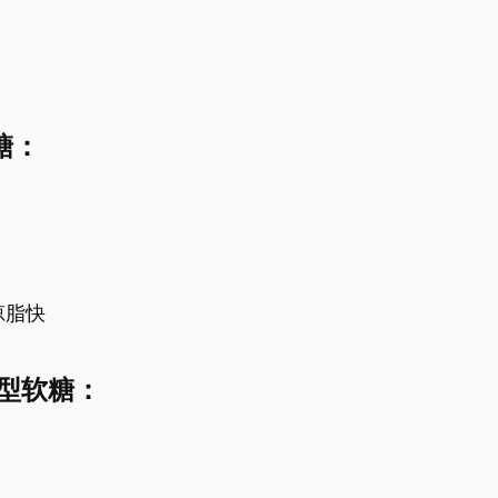
糖：
琼脂快
型软糖：