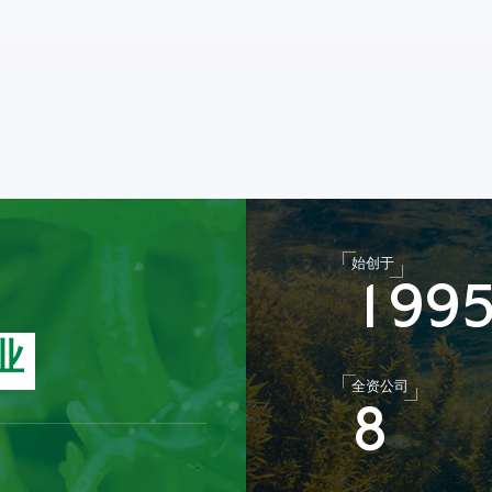
始创于
1
9
9
业
全资公司
8