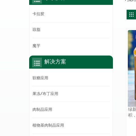
卡拉胶
琼脂
魔芋
解决方案
软糖应用
果冻/布丁应用
绿
肉制品应用
积
不
植物基肉制品应用
场
品