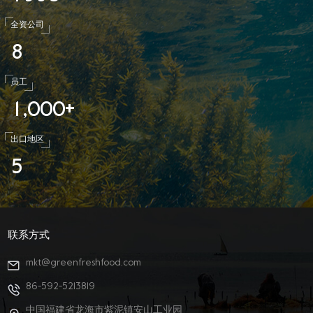
全资公司
8
员工
1
0
0
0
,
+
出口地区
5
联系方式
mkt@greenfreshfood.com
86-592-5213819
中国福建省龙海市紫泥镇安山工业园