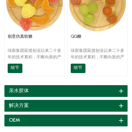
创意仿真软糖
QQ糖
绿新集团延揽创业以来二十多
绿新集团延揽创业以来二十多
年的技术累积，不断向新的产
年的技术累积，不断向新的产
品研发目标冲刺，我们不仅提
品研发目标冲刺，我们不仅提
细节
细节
供高质量的产品，还为客户提
供高质量的产品，还为客户提
供现场技术支持，从产品开
供现场技术支持，从产品开
发、生产到终端产品应用，都
发、生产到终端产品应用，都
有高素质的技术团队为客户提
有高素质的技术团队为客户提
亲水胶体
供全方位的技术支持，及时为
供全方位的技术支持，及时为
您解答应用时遇到的各种问
您解答应用时遇到的各种问
解决方案
题。
题。
OEM