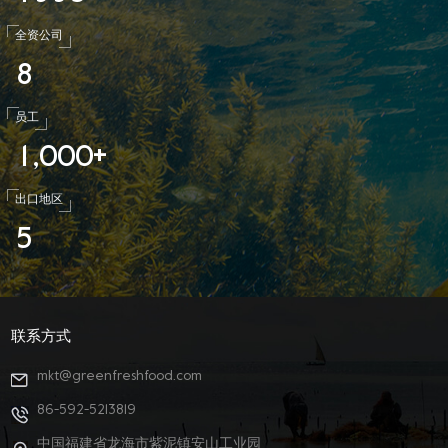
全资公司
8
员工
1
0
0
0
,
+
出口地区
5
联系方式
mkt@greenfreshfood.com
86-592-5213819
中国福建省龙海市紫泥镇安山工业园