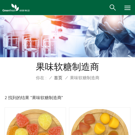
果味软糖制造商
你在 :
/
首页
/
果味软糖制造商
2 找到的结果 "果味软糖制造商"