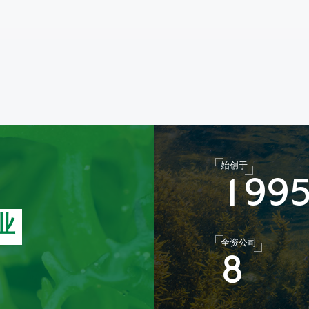
始创于
1
9
9
业
全资公司
8