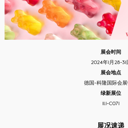
展会时间
2024
年
1
月
28-31
展会地点
德国
-
科隆国际会展
绿新展位
11.1-C071
展况速递