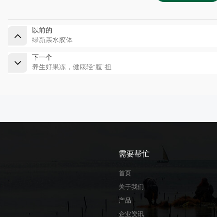
以前的
绿新亲水胶体
下一个
养生好果冻，健康轻“腹”担
需要帮忙
首页
关于我们
产品
企业资讯