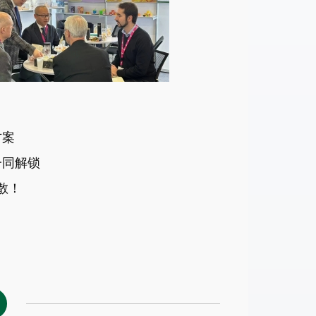
方案
一同解锁
散！