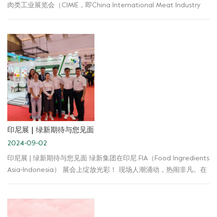
肉类工业展览会（CIMIE，即China International Meat Industry
Expo），为行业带来了一场肉制品狂欢盛宴。 展会上，我们全面展
示了从冷冻到即食的多样化肉制品，满足不同客户的需求。真材实
料的产品品质，让客户直观感受到绿新集团对品质的执着追求。同
时，我们也为客户提供高质价比的解决方案，更是凸显了亲水胶体
应用于肉制的优势。 诚挚感谢新老客户的到来与支持，如有任何疑
问和需求，欢迎随时与我们沟通交流，绿新团队可为您提供专属的
解决方案，满足您的需求。 我们期待与各位客户在未来拥有更为广
泛的合作机会，和您共同开创美好的未来。
印尼展 | 绿新期待与您见面
2024-09-02
印尼展 | 绿新期待与您见面 绿新集团在印尼 FIA（Food Ingredients
Asia-Indonesia） 展会上绽放光彩！ 现场人潮涌动，热闹非凡。在
这里，我们展示了一系列创新应用解决方案，从肉制品、软糖、果
冻、茶饮伴侣出发，为客户提供新质构、新食感。专业的团队成员
们热情地为每一位来访者介绍产品特点和优势，耐心解答各种疑
问。他们用真诚的态度和丰富的专业知识，赢得了客户的高度认可