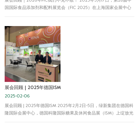
展会回顾｜2026年FIC我们不见不散！ 2025年3月17日，第28届中
国国际食品添加剂和配料展览会（FIC 2025）在上海国家会展中心
盛大开幕。汇聚全球供应商和采购商，参展企业展示最新的产品和
技术趋势，为食品行业的发展提供交流与合作的平台。 展位号：
3F20/3G21 展会地点：中国上海，国际博览中心 展会时间：
2025.3.17-19 诚挚感谢新老客户的到来与支持，如有任何疑问和需
求，欢迎随时与我们沟通交流，绿新团队可为您提供专业的质构解
决方案。我们期待与各位客户在未来拥有更为广泛的合作机会，和
您共同开创美好的未来。 欢迎关注我们！ 集团官网：
https://cn.greenfreshfood.com/ 集团邮箱：
sales@greenfreshfood.com mkt@greenfreshfood.com
展会回顾 | 2025年德国ISM
2025-02-06
展会回顾 | 2025年德国ISM 2025年2月2日-5日，绿新集团在德国科
隆国际会展中心，德国科隆国际糖果及休闲食品展（ISM）上绽放光
彩！ 现场人潮涌动，热闹非凡。在这里，我们展示了公司产品：卡
拉胶、琼脂、魔芋胶及新质构、新食感软糖应用解决方案。 绿新专
业团队成员时刻等候每一位顾客，向各位来宾热情地介绍产品特点