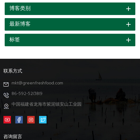
们期待借助ISM这个国际展会平台，为客户持续创造价值，与新老客
博客类别
户一同挖掘软糖的更多可能性。 更多“新”产品 更多定制化解决方案
绿新集团与您在现场一同解锁 共赴盛宴，不见不散！
最新博客
标签
联系方式
mkt@greenfreshfood.com
86-592-5213819
中国福建省龙海市紫泥镇安山工业园
咨询留言