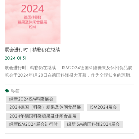
和赞誉。 诚挚感谢新老客户的到来与支持，如有任何疑问和需求，
欢迎随时与我们沟通交流，绿新团队可为您提供专业的质构解决方
案。我们期待与各位客户在未来拥有更为广泛的合作机会，和您共
同开创美好的未来。
展会进行时 | 精彩仍在继续
2024-01-31
展会进行时 | 精彩仍在继续 ISM2024德国科隆糖果及休闲食品展
览会于2024年1月28日在德国科隆盛大开幕，作为全球知名的琼脂、
卡拉胶专业制造商与服务商，绿新应邀亮相展会。此次展会，绿新
集团携多款好吃、好玩、好看且更具性价比的软糖解决方案与各位
标签 :
新老朋友见面，集团精英团队热情高昂，以专业的服务迎接每一位
绿新2024ISM科隆展会
客户，用心倾听每一位客户需求。 展会时间 2024年1月28-31日 展会
2024德国（科隆）糖果及休闲食品展
ISM2024展会
地点 德国-科隆国际会展中心 绿新展位 11.1-C071 展况速递 随着广
2024年德国科隆糖果及休闲食品展
大消费者对健康功能、减糖、口感与体验感的日趋重视，绿新集团
绿新ISM2024展会进行时
绿新ISM德国科隆2024展会
始终以客户需求为根本，凭借细微深入的市场洞察、专业的研发团
队，结合先进的生产技术，为客户提供更多定制化的解决方案。我