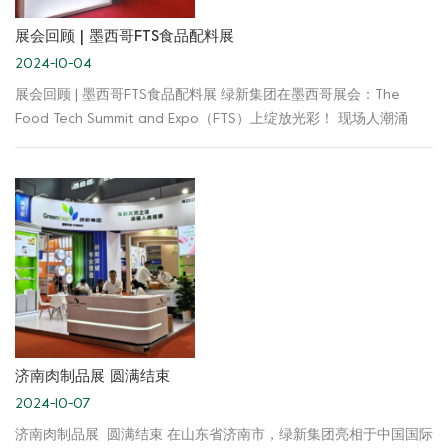
展会回顾 | 墨西哥FTS食品配料展
2024-10-04
展会回顾 | 墨西哥FTS食品配料展 绿新集团在墨西哥展会：The
Food Tech Summit and Expo（FTS）上绽放光彩！ 现场人潮涌
动，热闹非凡。在这里，我们展示了公司产品：卡拉胶、琼脂、魔
芋胶及新质构、新食感软糖应用解决方案。 绿新专业团队成员时刻
等候每一位顾客，向各位来宾热情地介绍产品特点和优势，耐心解
答各种疑问。他们用真诚的态度和丰富的专业知识，赢得了客户的
高度认可和赞誉。 本次展会对于绿新集团来说，是一次意义重大的
展会，标志我们向着开拓墨西哥、北美市场迈出重要的一步。 诚挚
感谢新老客户的到来与支持，如有任何疑问和需求，欢迎随时与我
们沟通交流，绿新团队可为您提供专业的质构解决方案。我们期待
与各位客户在未来拥有更为广泛的合作机会，和您共同开创美好的
未来。 欢迎关注我们哦！ 集团官网：
济南肉制品展 圆满结束
https://cn.greenfreshfood.com/ 集团邮箱：
2024-10-07
sales@greenfreshfood.com mkt@greenfreshfood.com
济南肉制品展 圆满结束 在山东省济南市，绿新集团亮相于中国国际