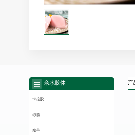
产
亲水胶体
卡拉胶
琼脂
魔芋