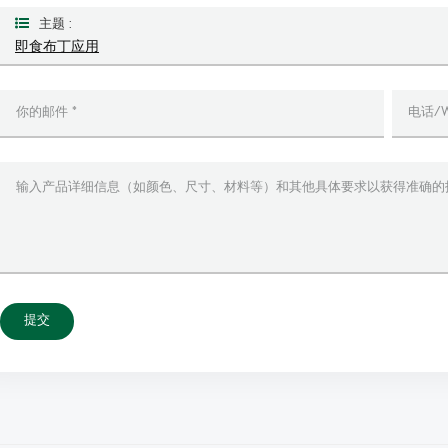
主题 :
即食布丁应用
提交