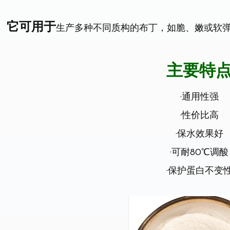
。
它可用于
生产多种不同质构的布丁，如脆、嫩或软
主要特
·通用性强
·性价比高
·保水效果好
·可耐
80
℃调酸
·保护蛋白不变