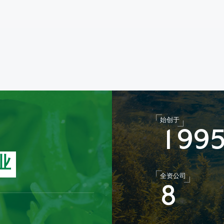
始创于
1
9
9
业
全资公司
8