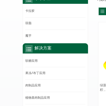
卡拉胶
琼脂
魔芋
解决方案
软糖应用
果冻/布丁应用
绿
肉制品应用
积
不
植物基肉制品应用
场
品