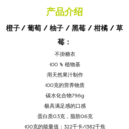
产品介绍
橙子
/
葡萄
/
柚子
/
黑莓
/
柑橘
/
草
莓：
·不掛糖衣
·
100 %
植物基
·用天然果汁制作
·
100
克的营养物质
·碳水化合物
79.6g
·
极具满足感的口感
·蛋白质
0.3
克，脂肪
0.6
克
·100克
的能量值：
322
千卡
/1382
千焦