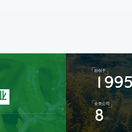
始创于
1
9
9
业
全资公司
8