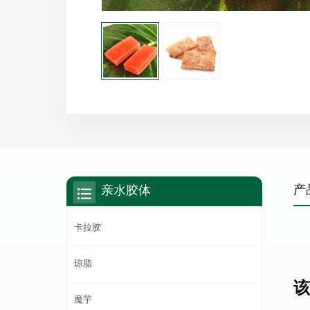
产
亲水胶体
卡拉胶
琼脂
该
魔芋