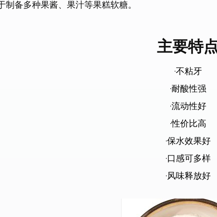
于制备多种果酱、果汁等果糕软糖。
主要特
·不粘牙
·耐酸性强
·流动性好
·性价比高
·保水效果好
·口感可多样
·风味释放好