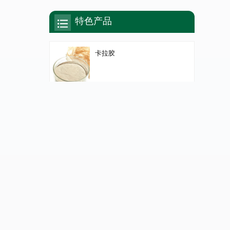
特色产品
卡拉胶
琼脂
魔芋胶/魔芋粉