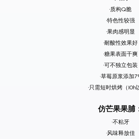
·质构
Q
脆
·特色性较强
·果肉感明显
·耐酸性效果好
·糖果表面干爽
·可不独立包装
·草莓原浆添加
7
·只需短时烘烤（
10h
仿芒果果脯
·不粘牙
·风味释放佳