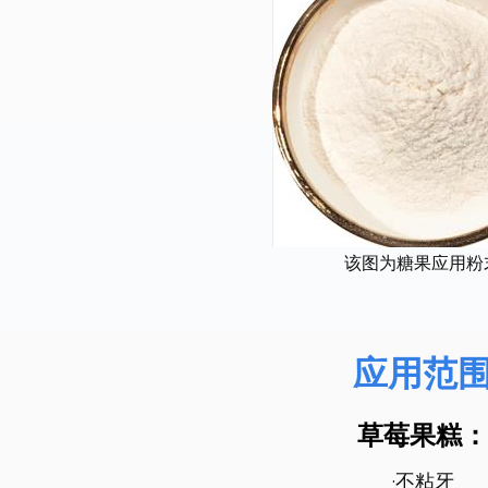
该图为糖果应用粉
应用范
草莓果糕：
·不粘牙